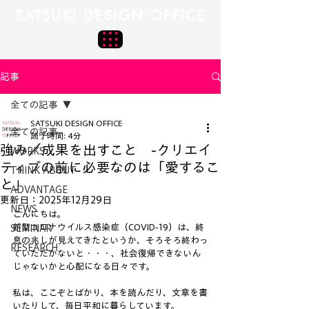
SATSUKI DESIGN OFFICE
記事
全ての記事
SATSUKI DESIGN OFFICE
全ての記事
読了時間: 4分
強み／成果を出すこと -クリエイ
WORKS
ティブの前に必要なのは「愛するこ
THINK ABOUT
と」
ADVANTAGE
更新日：
2025年12月29日
NEWS
こんにちは。
新型コロナウイルス感染症（COVID-19）は、終
SEMINAR
息の兆しが見えてきたというか、そろそろ終わっ
RESEARCH
ていただかないと・・・、社会復帰できないん
じゃないかと心配になる日々です。
私は、ここぞとばかり、本を読んだり、文章を書
いたりして、毎日平和に暮らしています。