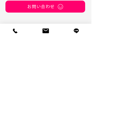
お問い合わせ
デザイン思考とアート思
自己肯定感を高
考を考える会
ランディングセ
ママトリエ
さつきデザイン事務所／SATSUKI DESIGN
OFFICE
（適格請求書発行事業者登録済み）
TOYONAKA-CITY, OSAKA, JAPAN（日本）
info@satsuki.design
さつきデザイン事務所は、​大阪で企業ブランディ
ングやパーソナルブランディングを行っているデ
ザイン事務所です。
ブランドマネージメント・プランニング・ディレ
クションを行い、ウェブ制作・DTP制作などを行
っています。
経営戦略をベースにブランドデザイン戦略へ落と
し込んでいきますので、単なるビジュアル化では
ありません。
皆様の企業価値を高めるお手伝いをしていますの