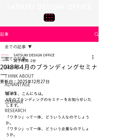
SATSUKI DESIGN OFFICE
記事
全ての記事
SATSUKI DESIGN OFFICE
全ての記事
読了時間: 2分
2018年4月のブランディングセミナ
WORKS
ー
THINK ABOUT
更新日：
2025年12月27日
ADVANTAGE
NEWS
皆さま、こんにちは。
4月のブランディングのセミナーをお知らせいた
SEMINAR
します。
RESEARCH
「ワタシ」って一体、どういう人なのでしょう
か。
「ワタシ」って一体、どういう企業なのでしょ
うか。