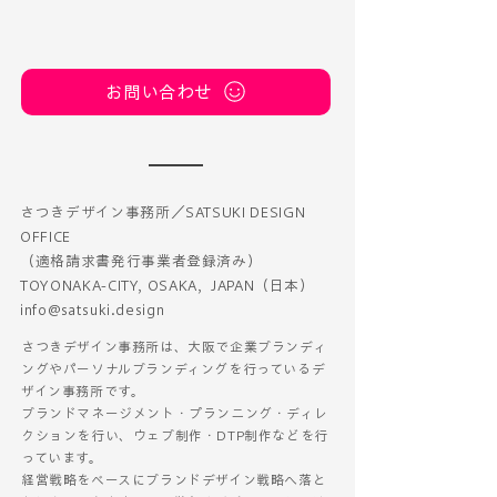
お問い合わせ
【イベント出展】フェリ
【大阪的シンポ
シモ「オールライト
2026】ミュー
DAY」にアトリプシー／
「ご縁」北御堂
さつきデザイン事務所／SATSUKI DESIGN
ART+3Cが参加します
OFFICE
（適格請求書発行事業者登録済み）
TOYONAKA-CITY, OSAKA, JAPAN（日本）
info@satsuki.design
さつきデザイン事務所は、​大阪で企業ブランディ
ングやパーソナルブランディングを行っているデ
ザイン事務所です。
ブランドマネージメント・プランニング・ディレ
クションを行い、ウェブ制作・DTP制作などを行
っています。
経営戦略をベースにブランドデザイン戦略へ落と