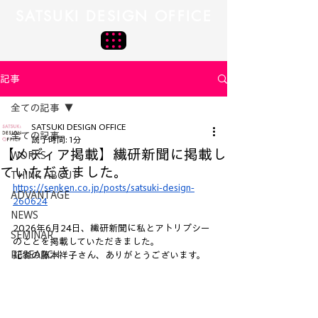
SATSUKI DESIGN OFFICE
記事
全ての記事
SATSUKI DESIGN OFFICE
全ての記事
読了時間: 1分
【メディア掲載】繊研新聞に掲載し
WORKS
ていただきました。
THINK ABOUT
https://senken.co.jp/posts/satsuki-design-
ADVANTAGE
260624
NEWS
2026年6月24日、繊研新聞に私とアトリプシー
SEMINAR
のことを掲載していただきました。
RESEARCH
記者の藤本祥子さん、ありがとうございます。